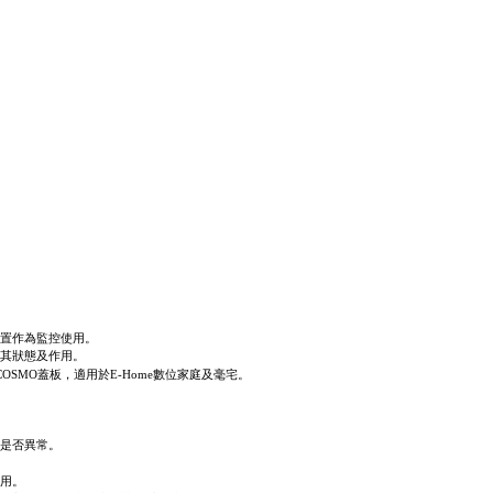
置作為監控使用
。
其狀態及作用。
COSMO
蓋板，適用於
E-Home
數位家庭及毫宅。
是否異常。
用
。