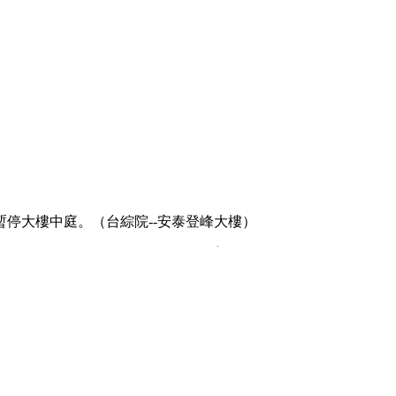
暫停大樓中庭。（台綜院--安泰登峰大樓）