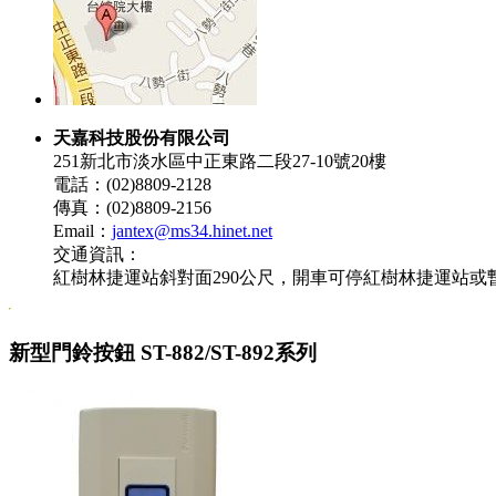
天嘉科技股份有限公司
251新北市淡水區中正東路二段27-10號20樓
電話：(02)8809-2128
傳真：(02)8809-2156
Email：
jantex@ms34.hinet.net
交通資訊：
紅樹林捷運站斜對面290公尺，開車可停紅樹林捷運站或
新型門鈴按鈕 ST-882/ST-892系列