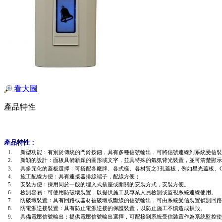
看大圖
產品特性
產品特性：
1.
新型功能：有別於傳統的門鈴按鈕，具有多種信號輸出，可將信號連線到系統
受信
裝
2.
新穎的設計：面板具備新穎的圖形或文字，並具特殊的氣氛背光裝置，並可清楚顯示
3.
具多元化的蓋板選擇：可搭配各廠牌、各式樣、各
材質
之
3
孔蓋板，例如星光蓋板、
4.
施工配線方便：具有
連接器排線
端子，配線方便；
5.
安裝方便：採用同於一般的埋入式插座或開關的安裝方式，安裝方便。
6.
檢測容易：可使用
防破壞裝置
，
以提供施工及專業人員檢測或監視
系統
連線使用
。
7.
防破壞裝置：具有回路或器材被破壞或斷線的
信號輸出，
可由系統
受信
裝置
偵測回路
8.
防電源逆接裝置：具有防止電源逆接的保護裝置，以防止施工不慎造成損毀
。
9.
具備
電壓信號輸出
：
提供
電壓信號輸出
選擇，
可配接到
系統
受信
裝置作為
系統
監控使