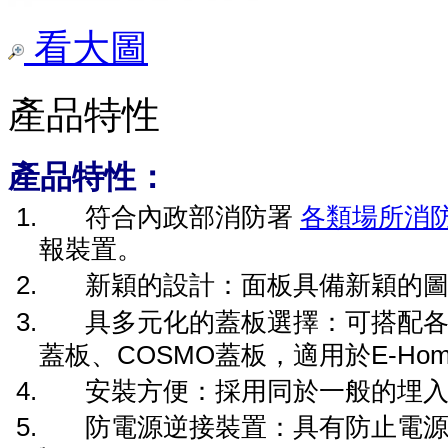
看大圖
產品特性
產品特性：
1.
符合內政部消防署
各類場所消
報裝置。
2.
新穎的設計：面板具備新穎的
3.
具多元化的蓋板選擇：可搭配
蓋板、
COSMO
蓋板，適用於
E-Ho
4.
安裝方便：採用同於一般的埋
5.
防電源逆接裝置：具有防止電