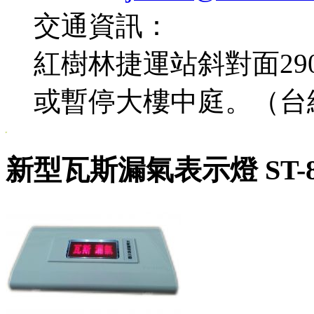
交通資訊：
紅樹林捷運站斜對面2
或暫停大樓中庭。（台
新型瓦斯漏氣表示燈 ST-