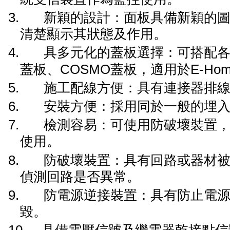
3.
新穎的設計：面板具備新穎的
清楚顯示其狀態及作用。
4.
具多元化的蓋板選擇：可搭配
蓋板、
COSMO
蓋板，適用於
E-Ho
5.
施工配線方便：具有
連接器排
6.
安裝方便：採用同於一般的埋
7.
檢測容易：可使用
防破壞裝置
使用
。
8.
防破壞裝置：具有回路或器材
偵測回路是否異常。
9.
防電源逆接裝置：具有防止電
毀
。