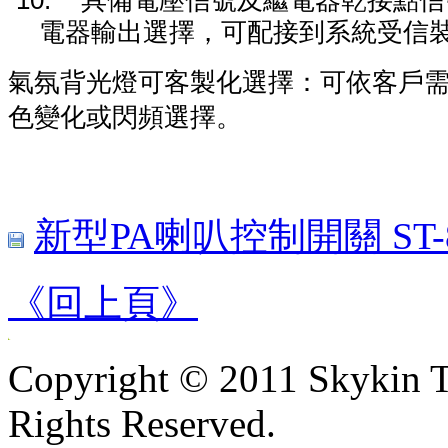
10.
具備
電壓信號及
繼電器乾接點
信
電器
輸出
選擇，
可配接到
系統
受信
氣氛背光燈可客製化選擇：可依客戶
色變化或閃頻選擇。
新型PA喇叭控制開關 ST-88
《回上頁》
Copyright © 2011 Skykin T
Rights Reserved.