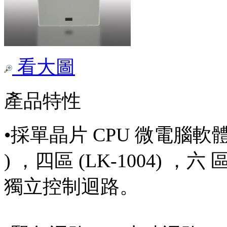
看大圖
產品特性
•採單晶片 CPU 微電腦軟體
) ，四區 (LK-1004) ，六 區 
獨立控制迴路。