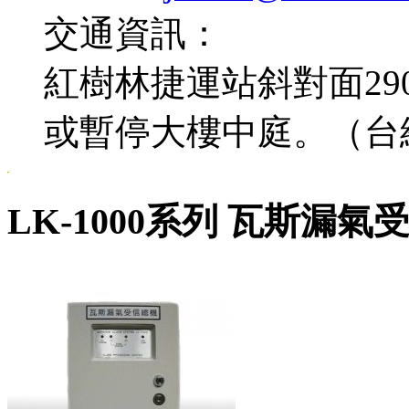
交通資訊：
紅樹林捷運站斜對面2
或暫停大樓中庭。（台
LK-1000系列 瓦斯漏氣