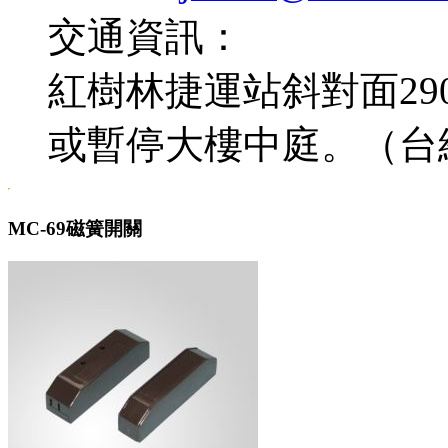
交通資訊：
紅樹林捷運站斜對面2
或暫停大樓中庭。（台
MC-69磁簧開關